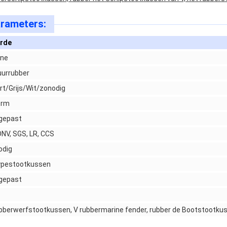
rameters:
rde
ine
uurrubber
t/Grijs/Wit/zonodig
orm
gepast
DNV, SGS, LR, CCS
odig
ypestootkussen
gepast
bberwerfstootkussen, V rubbermarine fender, rubber de Bootstootku