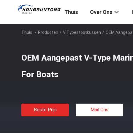
Thuis
Over Ons
Thuis
/
Producten
/
V Typestootkussen
/
OEM Aangepas
OEM Aangepast V-Type Marin
For Boats
Beste Prijs
Mail Ons