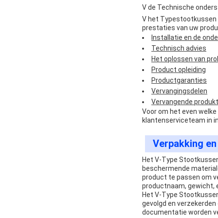
V de Technische onders
V het Typestootkussen b
prestaties van uw product
Installatie en de on
Technisch advies
Het oplossen van pr
Product opleiding
Productgaranties
Vervangingsdelen
Vervangende produk
Voor om het even welke 
klantenserviceteam in
i
Verpakking en
Het V-Type Stootkussen
beschermende materiale
product te passen om vei
productnaam, gewicht, 
Het V-Type Stootkussen
gevolgd en verzekerden o
documentatie worden ver