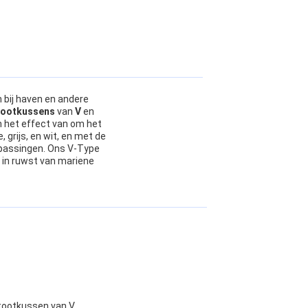
bij haven en andere
tootkussens
van
V
en
n het effect van om het
grijs, en wit, en met de
epassingen. Ons V-Type
 in ruwst van mariene
tootkussen van V