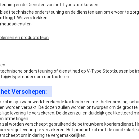
teuning en de Diensten van het Typestootkussen
iedt technische ondersteuning en de diensten aan om ervoor te zorg
 krijgt. Wij verstrekken:
derhoudsdiensten
oblemen en productsteun
ten
technische ondersteuning of dienst had op V-Type Stootkussen betrek
nfo@vtypefender.com
contacteren.
 het Verschepen:
 zal in op zwaar werk berekende kartondozen met bellenomslag, schu
n worden verpakt. De dozen zullen worden ontworpen om de grootte 
lige levering te verzekeren. De dozen zullen duidelijk geëtiketteerd m
en afmetingen.
 zal worden verscheept gebruikend de betrouwbare koeriersdienst. H
m veilige levering te verzekeren. Het product zal met de noodzakelijk
scheept om inklaring te vergemakkelijken.