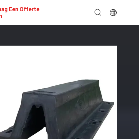
aag Een Offerte
n