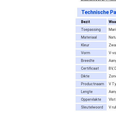
Technische Pa
Bezit
Waa
Toepassing
Mar
Materiaal
Nat
Kleur
Zwar
Vorm
V-v
Breedte
Aan
Certificaat
BV, 
Dikte
Zon
Productnaam
V T
Lengte
Aan
Oppervlakte
Vlot
Sleutelwoord
V ru