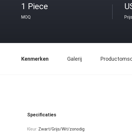
1 Piece
U
MOQ
Prij
Kenmerken
Galerij
Productomsch
Specificaties
Kleur:
Zwart/Grijs/Wit/zonodig