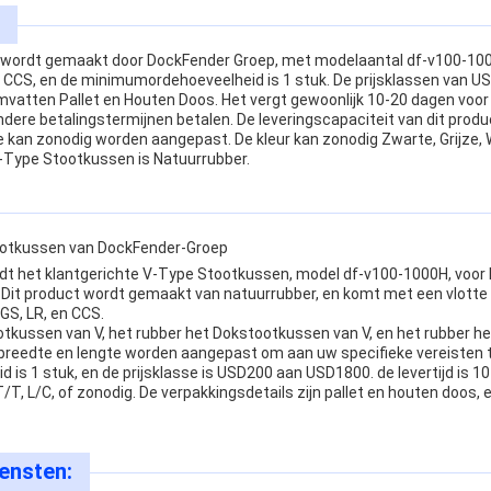
wordt gemaakt door DockFender Groep, met modelaantal df-v100-100
en CCS, en de minimumordehoeveelheid is 1 stuk. De prijsklassen van 
vatten Pallet en Houten Doos. Het vergt gewoonlijk 10-20 dagen voor 
ndere betalingstermijnen betalen. De leveringscapaciteit van dit prod
e kan zonodig worden aangepast. De kleur kan zonodig Zwarte, Grijze, 
 V-Type Stootkussen is Natuurrubber.
ootkussen van DockFender-Groep
dt het klantgerichte V-Type Stootkussen, model df-v100-1000H, voo
Dit product wordt gemaakt van natuurrubber, en komt met een vlotte 
SGS, LR, en CCS.
tkussen van V, het rubber het Dokstootkussen van V, en het rubber h
breedte en lengte worden aangepast om aan uw specifieke vereisten t
s 1 stuk, en de prijsklasse is USD200 aan USD1800. de levertijd is 1
T/T, L/C, of zonodig. De verpakkingsdetails zijn pallet en houten doos, 
ensten: