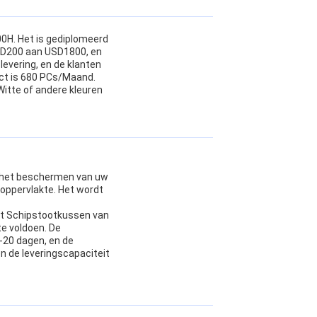
0H. Het is gediplomeerd
USD200 aan USD1800, en
levering, en de klanten
uct is 680 PCs/Maand.
Witte of andere kleuren
r het beschermen van uw
oppervlakte. Het wordt
et Schipstootkussen van
e voldoen. De
0-20 dagen, en de
en de leveringscapaciteit