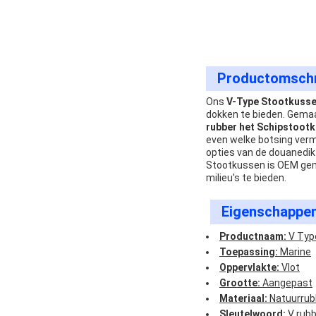
Productomschri
Ons
V-Type Stootkusse
dokken te bieden. Gemaa
rubber het Schipstoot
even welke botsing vermi
opties van de douanedik
Stootkussen is OEM gem
milieu's te bieden.
Eigenschappen
Productnaam:
V Typ
Toepassing:
Marine
Oppervlakte:
Vlot
Grootte:
Aangepast
Materiaal:
Natuurrub
Sleutelwoord:
V rubb