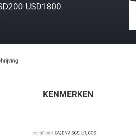
SD200-USD1800
s
rijving
KENMERKEN
certificaat:
BV, DNV, SGS, LR, CCS