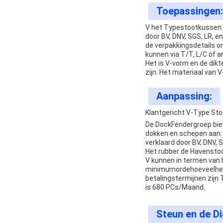
Toepassingen:
V het Typestootkussen 
door BV, DNV, SGS, LR, 
de verpakkingsdetails om
kunnen via T/T, L/C of a
Het is V-vorm en de dikt
zijn. Het materiaal van
Aanpassing:
Klantgericht V-Type St
De DockFendergroep bie
dokken en schepen aan. 
verklaard door BV, DNV, 
Het rubber de Havenstoo
V kunnen in termen van 
minimumordehoeveelheid i
betalingstermijnen zijn 
is 680 PCs/Maand.
Steun en de Di