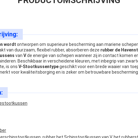
PRODUCTOMSCHRIJVING
jving:
n wordt
ontworpen om superieure bescherming aan mariene schepen 
kt van duurzaam, flexibel rubber, absorberen deze
rubber de Havens
kussens
van
V
de energie van schepen wanneer zij in contact komen e
nderen. Beschikbaar in verscheidene kleuren, met inbegrip van zwarte, 
te, is ons
V-Stootkussentype
geschikt voor een brede waaier van to
erkt voor kwaliteitsborging en is zeker om betrouwbare bescherming
:
estootkussen
ber
erschipstootkussen, rubber het Schipstootkussen van V, het rubbers