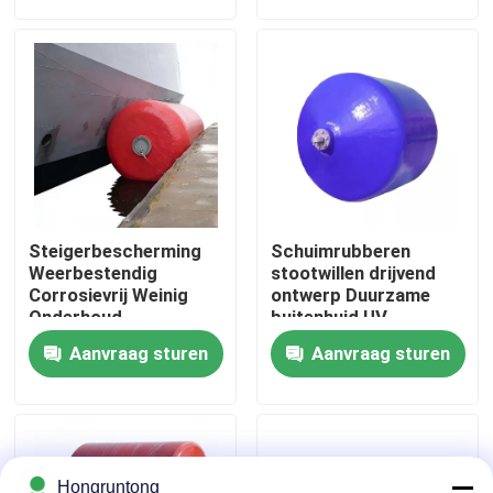
Over ons
Fabriekstocht
Kwaliteitscontrole
Steigerbescherming
Schuimrubberen
Vraag een offerte
Weerbestendig
stootwillen drijvend
Corrosievrij Weinig
ontwerp Duurzame
Onderhoud
buitenhuid UV-
bestendig Slijtvast
Dok Rubberstootkussen
Aanvraag sturen
Aanvraag sturen
Yokohama rubberstootkussen
Pneumatisch Rubberstootkussen
Hongruntong