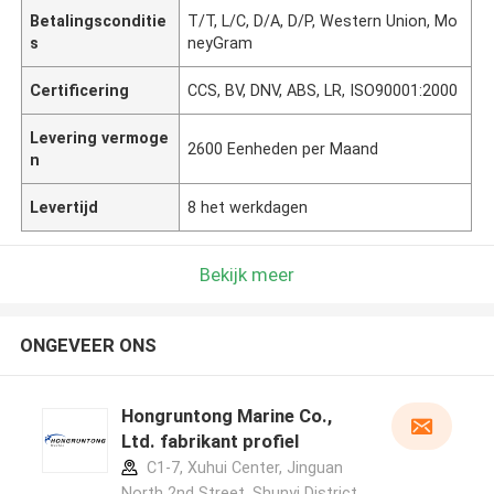
Betalingsconditie
T/T, L/C, D/A, D/P, Western Union, Mo
s
neyGram
Certificering
CCS, BV, DNV, ABS, LR, ISO90001:2000
Levering vermoge
2600 Eenheden per Maand
n
Levertijd
8 het werkdagen
Bekijk meer
ONGEVEER ONS
Hongruntong Marine Co.,
Ltd. fabrikant profiel
C1-7, Xuhui Center, Jinguan
North 2nd Street, Shunyi District,