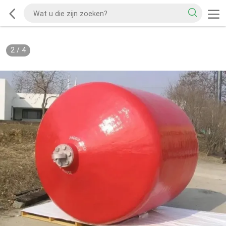
2
/
4