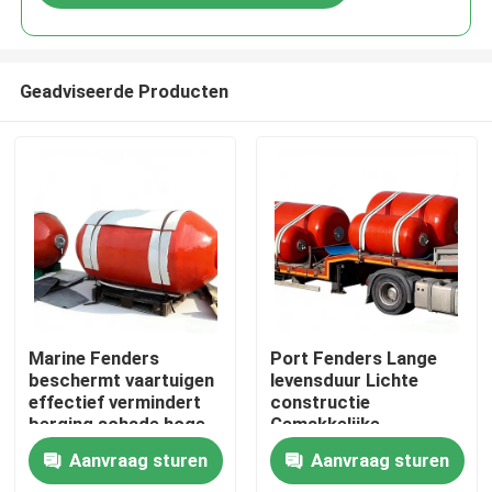
Geadviseerde Producten
Thuis
Marine Fenders
Port Fenders Lange
beschermt vaartuigen
levensduur Lichte
effectief vermindert
constructie
Producten
berging schade hoge
Gemakkelijke
compressie herstel
installatie
Aanvraag sturen
Aanvraag sturen
Video's