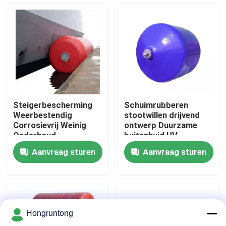
Over ons
Fabriekstocht
Kwaliteitscontrole
Steigerbescherming
Schuimrubberen
Weerbestendig
stootwillen drijvend
Vraag een offerte
Corrosievrij Weinig
ontwerp Duurzame
Onderhoud
buitenhuid UV-
bestendig Slijtvast
Aanvraag sturen
Aanvraag sturen
Dok Rubberstootkussen
Yokohama rubberstootkussen
Hongruntong
Pneumatisch Rubberstootkussen