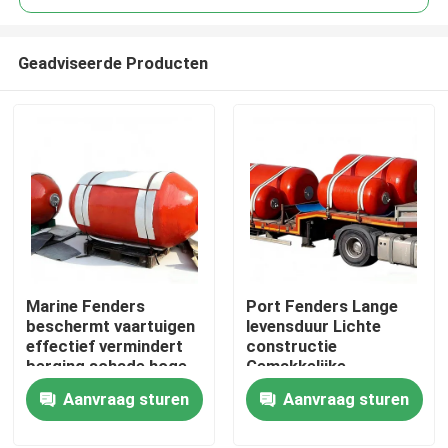
Geadviseerde Producten
Marine Fenders
Port Fenders Lange
Thuis
beschermt vaartuigen
levensduur Lichte
effectief vermindert
constructie
berging schade hoge
Gemakkelijke
Producten
compressie herstel
installatie
Aanvraag sturen
Aanvraag sturen
Video's