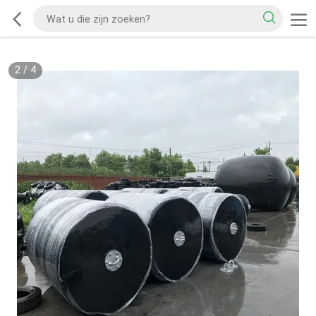
2
/
4