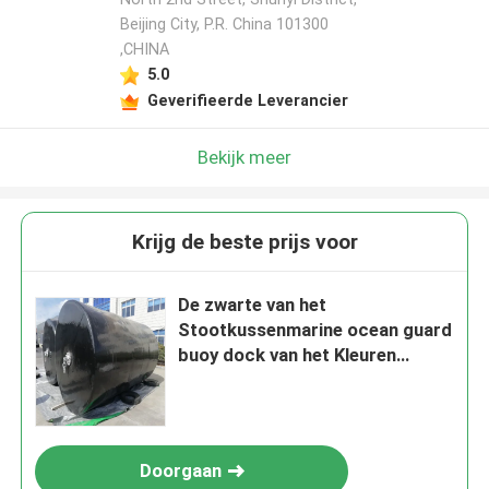
Beijing City, P.R. China 101300
,CHINA
5.0
Geverifieerde Leverancier
Bekijk meer
Krijg de beste prijs voor
De zwarte van het
Stootkussenmarine ocean guard
buoy dock van het Kleuren
Drijvende Schuim Schepen van
de de Veiligheidsboot
Doorgaan