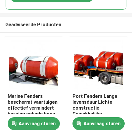
Geadviseerde Producten
Thuis
Marine Fenders
Port Fenders Lange
beschermt vaartuigen
levensduur Lichte
effectief vermindert
constructie
Producten
berging schade hoge
Gemakkelijke
compressie herstel
installatie
Aanvraag sturen
Aanvraag sturen
Video's