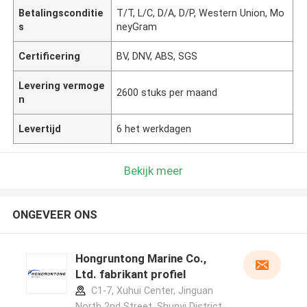
Betalingsconditie
T/T, L/C, D/A, D/P, Western Union, Mo
s
neyGram
Certificering
BV, DNV, ABS, SGS
Levering vermoge
2600 stuks per maand
n
Levertijd
6 het werkdagen
Bekijk meer
ONGEVEER ONS
Hongruntong Marine Co.,
Ltd. fabrikant profiel
C1-7, Xuhui Center, Jinguan
North 2nd Street, Shunyi District,