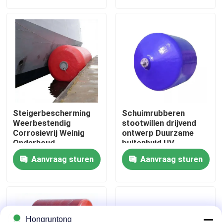
Over ons
Fabriekstocht
Kwaliteitscontrole
Steigerbescherming
Schuimrubberen
Vraag een offerte
Weerbestendig
stootwillen drijvend
Corrosievrij Weinig
ontwerp Duurzame
Onderhoud
buitenhuid UV-
bestendig Slijtvast
Dok Rubberstootkussen
Aanvraag sturen
Aanvraag sturen
Yokohama rubberstootkussen
Pneumatisch Rubberstootkussen
Hongruntong