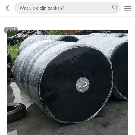
2
/
4