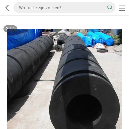
2
/
4