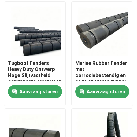
Tugboot Fenders
Marine Rubber Fender
Heavy Duty Ontwerp
met
Hoge Slijtvastheid
corrosiebestendig en
Aangepaste Maat voor
hoge slijtvaste rubber
Maritieme
voor sleepboten
Aanvraag sturen
Aanvraag sturen
Bescherming
Thuis
Producten
Video's