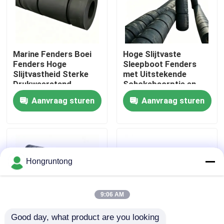
Over ons
Marine Fenders Boei
Hoge Slijtvaste
Fabriekstocht
Fenders Hoge
Sleepboot Fenders
Slijtvastheid Sterke
met Uitstekende
Drukweerstand
Schokabsorptie en
Kwaliteitscontrole
Eenvoudige Installatie
Weerbestendigheid
Aanvraag sturen
Aanvraag sturen
Vraag een offerte
Dok Rubberstootkussen
Hongruntong
Yokohama rubberstootkussen
9:06 AM
Good day, what product are you looking 
Pneumatisch Rubberstootkussen