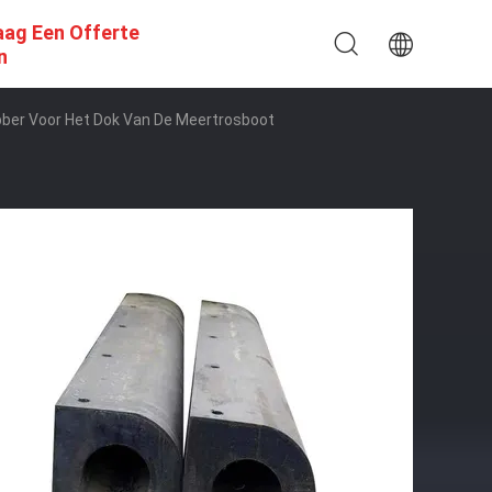
aag Een Offerte
n
bber Voor Het Dok Van De Meertrosboot