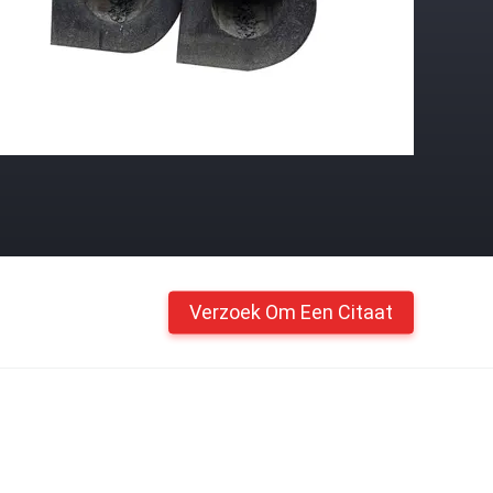
Verzoek Om Een Citaat