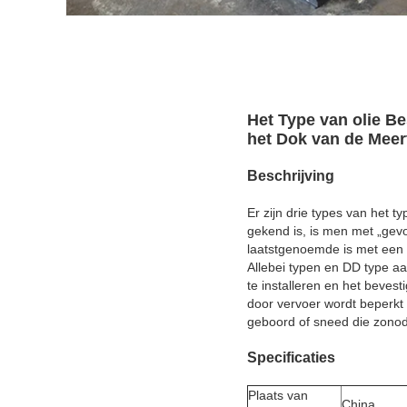
Het Type van olie B
het Dok van de Meer
Beschrijving
Er zijn drie types van het 
gekend is, is men met „gev
laatstgenoemde is met een 
Allebei typen en DD type aa
te installeren en het beves
door vervoer wordt beperkt
geboord of sneed die zonodi
Specificaties
Plaats van
China