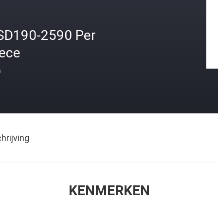
SD190-2590 Per
iece
s
rijving
KENMERKEN