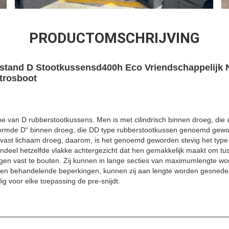
PRODUCTOMSCHRIJVING
estand D Stootkussensd400h Eco Vriendschappelijk 
trosboot
type van D rubberstootkussens. Men is met cilindrisch binnen droeg, die 
ormde D“ binnen droeg, die DD type rubberstootkussen genoemd gewor
vast lichaam droeg, daarom, is het genoemd geworden stevig het type
ndeel hetzelfde vlakke achtergezicht dat hen gemakkelijk maakt om tus
tigen vast te bouten. Zij kunnen in lange secties van maximumlengte wo
 en behandelende beperkingen, kunnen zij aan lengte worden gesnede
g voor elke toepassing de pre-snijdt.