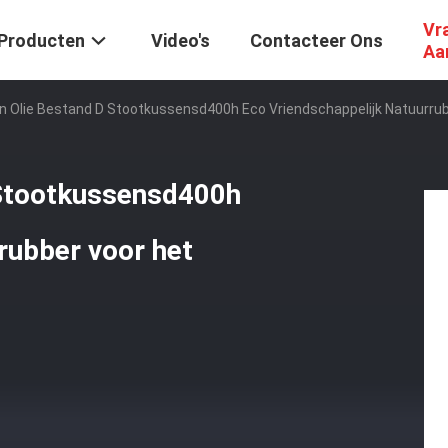
Vr
Producten
Video's
Contacteer Ons
Aa
n Olie Bestand D Stootkussensd400h Eco Vriendschappelijk Natuurru
 Stootkussensd400h
rubber voor het