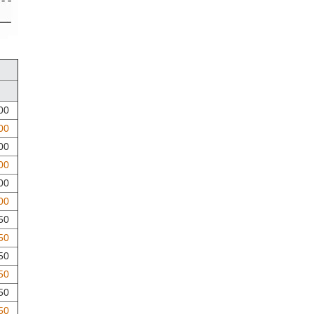
00
00
00
00
00
00
50
50
50
50
50
50