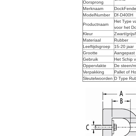
Oorsprong
Merknaam
DockFende
ModelNumber
Df-D400H
Het Type v
Productnaam
voor het D
Kleur
Zwart/grijs
Materiaal
Rubber
Leeftijdsgroep
15-20 jaar
Grootte
Aangepast
Gebruik
Het Schip 
Oppervlakte
De steen/m
Verpakking
Pallet of H
Sleutelwoorden
D Type Rub