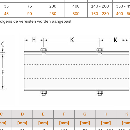
35
75
200
400
140 - 200
350 - 4
45
90
250
500
160 - 230
400 - 5
volgens de vereisten worden aangepast.
C
D
E
F
G
H
K
mm]
[mm]
[mm]
[mm]
[mm]
[mm]
[mm