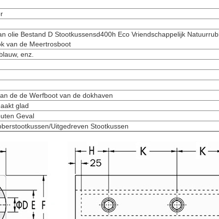
r
an olie Bestand D Stootkussensd400h Eco Vriendschappelijk Natuurrub
ok van de Meertrosboot
/blauw, enz.
van de de Werfboot van de dokhaven
aakt glad
outen Geval
berstootkussen/Uitgedreven Stootkussen