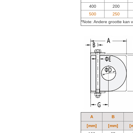
400
200
500
250
*Note: Andere grootte kan 
A
B
[mm]
[mm]
[