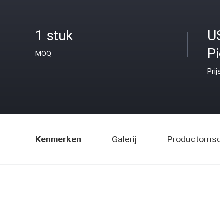
1 stuk
U
P
MOQ
Prij
Kenmerken
Galerij
Productomsch