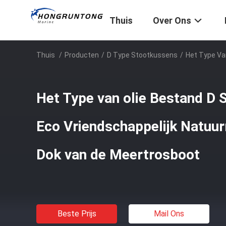
Thuis
Over Ons
Thuis
/
Producten
/
D Type Stootkussens
/
Het Type Va
Het Type van olie Bestand D
Eco Vriendschappelijk Natuur
Dok van de Meertrosboot
Beste Prijs
Mail Ons