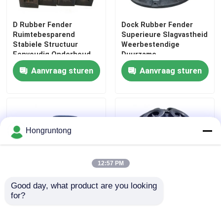
D Rubber Fender
Dock Rubber Fender
Ruimtebesparend
Superieure Slagvastheid
Stabiele Structuur
Weerbestendige
Eenvoudig Onderhoud
Duurzame
Rubberconstructie
Aanvraag sturen
Aanvraag sturen
Hongruntong
12:57 PM
Good day, what product are you looking 
for?
Opblaasbare
Pneumatische fender
rubberfender Sterk
Snelle opblazing
verscheuringsvermogen
Deflatie Hoge