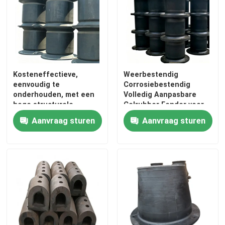
Kosteneffectieve,
Weerbestendig
eenvoudig te
Corrosiebestendig
onderhouden, met een
Volledig Aanpasbare
hoge structurele
Celrubber Fender voor
stabiliteit, rubberen
Maritieme en
Aanvraag sturen
Aanvraag sturen
fender voor
Doktoepassingen
scheepsdocking