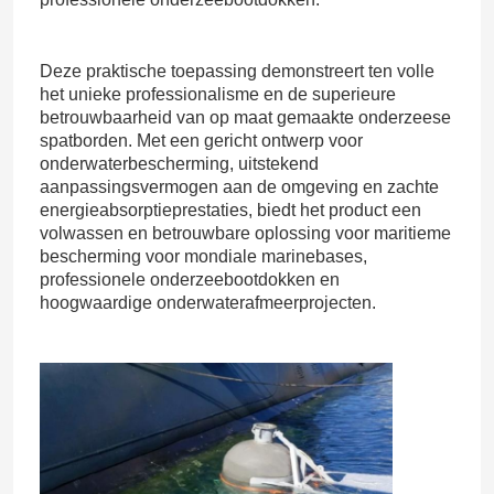
Boog Rubberstootkussen
Deze praktische toepassing demonstreert ten volle
het unieke professionalisme en de superieure
betrouwbaarheid van op maat gemaakte onderzeese
Kegel Rubberstootkussens
spatborden. Met een gericht ontwerp voor
onderwaterbescherming, uitstekend
aanpassingsvermogen aan de omgeving en zachte
V Typestootkussen
energieabsorptieprestaties, biedt het product een
volwassen en betrouwbare oplossing voor maritieme
bescherming voor mondiale marinebases,
D Type Stootkussens
professionele onderzeebootdokken en
hoogwaardige onderwaterafmeerprojecten.
Cilindrische Marine Fenders
Cel Rubberstootkussen
Tug Boat Fenders