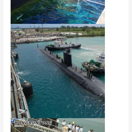
Rolstootkussens
Onderzeese Stootkussens
Drijvend Schuimstootkussen
STS-Slang
Meertrosmeerpalen