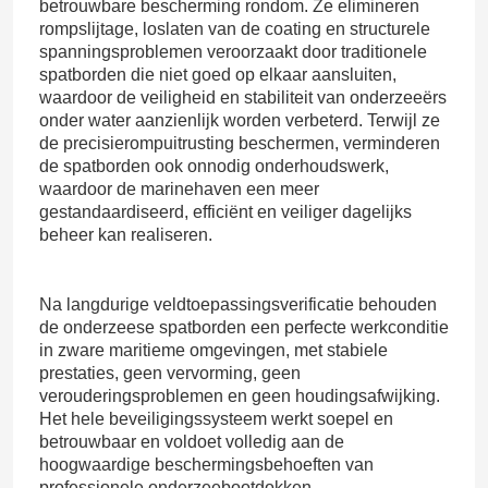
betrouwbare bescherming rondom. Ze elimineren
rompslijtage, loslaten van de coating en structurele
spanningsproblemen veroorzaakt door traditionele
Over ons
spatborden die niet goed op elkaar aansluiten,
waardoor de veiligheid en stabiliteit van onderzeeërs
onder water aanzienlijk worden verbeterd. Terwijl ze
Fabriekstocht
de precisierompuitrusting beschermen, verminderen
de spatborden ook onnodig onderhoudswerk,
waardoor de marinehaven een meer
Kwaliteitscontrole
gestandaardiseerd, efficiënt en veiliger dagelijks
beheer kan realiseren.
Vraag een offerte
Na langdurige veldtoepassingsverificatie behouden
de onderzeese spatborden een perfecte werkconditie
Dok Rubberstootkussen
in zware maritieme omgevingen, met stabiele
prestaties, geen vervorming, geen
verouderingsproblemen en geen houdingsafwijking.
Yokohama rubberstootkussen
Het hele beveiligingssysteem werkt soepel en
betrouwbaar en voldoet volledig aan de
hoogwaardige beschermingsbehoeften van
Pneumatisch Rubberstootkussen
professionele onderzeebootdokken.